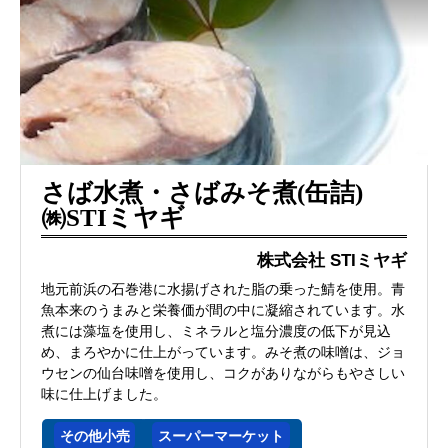
さば水煮・さばみそ煮(缶詰)
㈱STIミヤギ
株式会社 STIミヤギ
地元前浜の石巻港に水揚げされた脂の乗った鯖を使用。青
魚本来のうまみと栄養価が間の中に凝縮されています。水
煮には藻塩を使用し、ミネラルと塩分濃度の低下が見込
め、まろやかに仕上がっています。みそ煮の味噌は、ジョ
ウセンの仙台味噌を使用し、コクがありながらもやさしい
味に仕上げました。
その他小売
スーパーマーケット