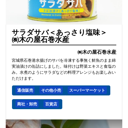
サラダサバ＜あっさり塩味＞
㈱木の屋石巻水産
㈱木の屋石巻水産
宮城県石巻港水揚げのサバを冷凍する事無く鮮魚のまま綿
実油漬けの缶詰にしました。味付けは野菜エキスと食塩の
み。水煮のようにサラダなどの料理アレンジもお楽しみい
ただけます。
通信販売
その他小売
スーパーマーケット
商社・卸売
百貨店