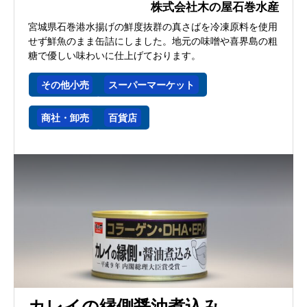
株式会社木の屋石巻水産
宮城県石巻港水揚げの鮮度抜群の真さばを冷凍原料を使用
せず鮮魚のまま缶詰にしました。地元の味噌や喜界島の粗
糖で優しい味わいに仕上げております。
その他小売
スーパーマーケット
商社・卸売
百貨店
カレイの縁側醤油煮込み