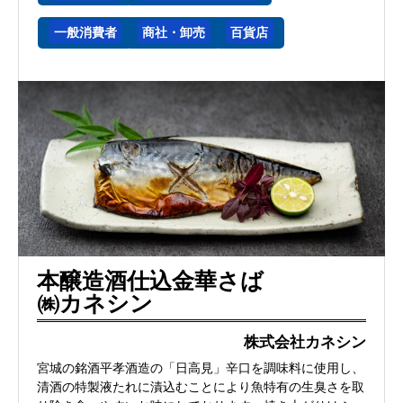
一般消費者
商社・卸売
百貨店
本醸造酒仕込金華さば
㈱カネシン
株式会社カネシン
宮城の銘酒平孝酒造の「日高見」辛口を調味料に使用し、
清酒の特製液たれに漬込むことにより魚特有の生臭さを取