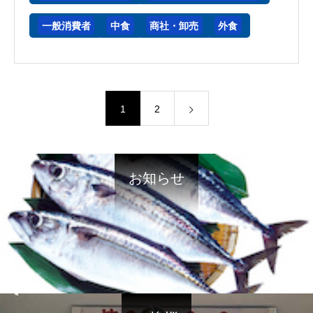
一般消費者
中食
商社・卸売
外食
1
2
お知らせ