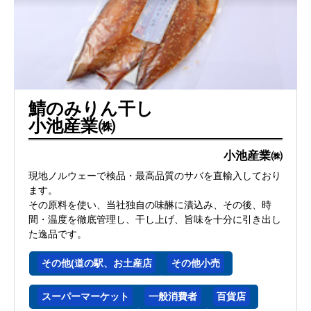
鯖のみりん干し
小池産業㈱
小池産業㈱
現地ノルウェーで検品・最高品質のサバを直輸入しており
ます。
その原料を使い、当社独自の味醂に漬込み、その後、時
間・温度を徹底管理し、干し上げ、旨味を十分に引き出し
た逸品です。
その他(道の駅、お土産店
その他小売
スーパーマーケット
一般消費者
百貨店