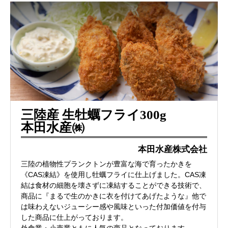
三陸産 生牡蠣フライ300g
本田水産㈱
本田水産株式会社
三陸の植物性プランクトンが豊富な海で育ったかきを
《CAS凍結》を使用し牡蠣フライに仕上げました。CAS凍
結は食材の細胞を壊さずに凍結することができる技術で、
商品に『まるで生のかきに衣を付けてあげたような』他で
は味わえないジューシー感や風味といった付加価値を付与
した商品に仕上がっております。