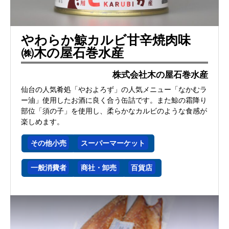
やわらか鯨カルビ甘辛焼肉味
㈱木の屋石巻水産
株式会社木の屋石巻水産
仙台の人気肴処「やおよろず」の人気メニュー「なかむラ
ー油」使用したお酒に良く合う缶詰です。また鯨の霜降り
部位「須の子」を使用し、柔らかなカルビのような食感が
楽しめます。
その他小売
スーパーマーケット
一般消費者
商社・卸売
百貨店