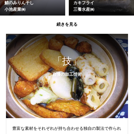
鯖のみりん干し
カキフライ
小池産業㈱
三養水産㈱
続きを見る
「技」
自慢の加工技術
豊富な素材をそれぞれが持ち合わせる独自の製法で作られ