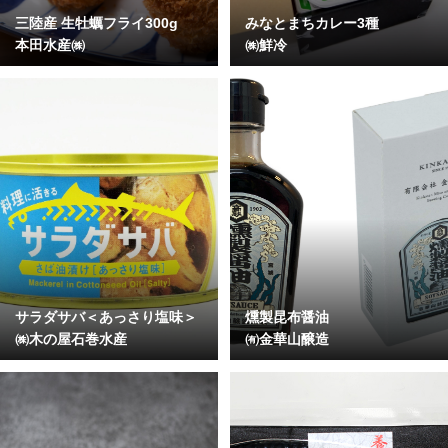
三陸産 生牡蠣フライ300g
みなとまちカレー3種
本田水産㈱
㈱鮮冷
サラダサバ＜あっさり塩味＞
燻製昆布醤油
㈱木の屋石巻水産
㈲金華山醸造