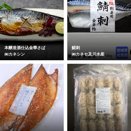
本醸造酒仕込金華さば
鯖刺
㈱カネシン
㈱カネセ及川水産