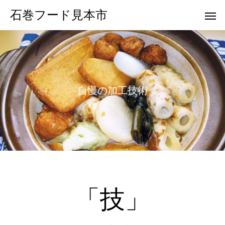
石巻フード見本市
自
慢
の
加
工
技
術
「技」