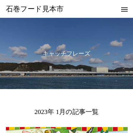
石巻フード見本市
キ
ャ
ッ
チ
フ
レ
ー
ズ
2023年 1月の記事一覧